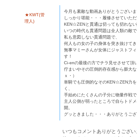
今月も素敵な動画ありがとうございま
KWT(管
しっかり堪能・・・履修させていただ
理人)
KEN☆ZENと貫通は切っても切れな
いつの時代も貫通問題は全人類の敵で
私も意図しない貫通問題で、
何人もの女の子の身体を突き抜けてき
無事マミーさんが女体にジャストフィ
す！
Ci-enの最後の方でチラ見せさせて
佇まいやその圧倒的存在感から膨大な
ｘ・）
単騎でも圧倒的なそのKEN☆ZEN力
く、
手始めにたくさんの子分に物量作戦で
主人公側が弱ったところで自らトドメの
開。
グッときました・・・ありがとうござ
いつもコメントありがとうござい