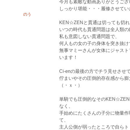
今月も素敵な動画ありがとうござ
しっかり堪能・・・履修させてい
のう
KEN☆ZENと貫通は切っても切
いつの時代も貫通問題は全人類の
私も意図しない貫通問題で、
何人もの女の子の身体を突き抜け
無事マミーさんが女体にジャスト
います！
Ci-enの最後の方でチラ見せさ
佇まいやその圧倒的存在感から膨
（・ｘ・）
単騎でも圧倒的なそのKEN☆ZE
なく、
手始めにたくさんの子分に物量作
て、
主人公側が弱ったところで自らトド