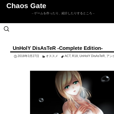
Chaos Gate
– ゲームを作ったり、紹介したりするところ –
検
Skip to
索:
content
UnHolY DisAsTeR -Complete Edition-
2018年3月27日
オススメ
ACT
,
R18
,
UnHolY DisAsTeR
,
アン