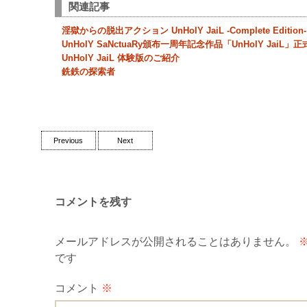
関連記事
淫獄からの脱出アクション UnHolY JaiL -Complete Edition
UnHolY SaNctuaRy頒布一周年記念作品「UnHolY JaiL」
UnHolY JaiL 体験版のご紹介
銑鉄の探索者
Post
Previous
Next
navigation
コメントを残す
メールアドレスが公開されることはありません。
です
コメント
※