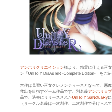
アンホリクリエイション
様より、精霊に仕える巫女
ン「UnHolY DisAsTeR -Complete Edition-」
本作は見習い巫女クレメンティーネとなって、悪魔
救出を目指すゲーム作品です。別名義
アンホリ☆プ
品で、過去にリリースされた
UnHolY SaNctuaRy
に
（サークル名義は一次創作、二次創作で分けられて