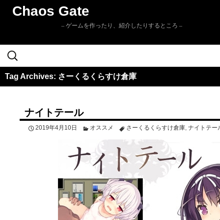
Chaos Gate
– ゲームを作ったり、紹介したりするところ –
検
Skip to
索:
content
Tag Archives: さーくるくらすけ倉庫
ナイトテール
2019年4月10日
オススメ
さーくるくらすけ倉庫
,
ナイトテー