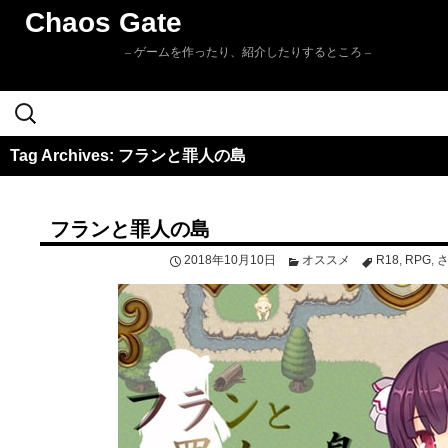
Chaos Gate
– ゲームを作ったり、紹介したりするところ –
検
Skip to
索:
content
Tag Archives: フランと罪人の島
フランと罪人の島
2018年10月10日
オススメ
R18
,
RPG
,