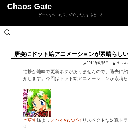
Chaos Gate
– ゲームを作ったり、紹介したりするところ –
検
Skip to
索:
content
唐突にドット絵アニメーションが素晴らし
2014年6月5日
オスス
進捗が地味で更新ネタがありませんので、過去に紹
介します。今回はドット絵アニメーションが素晴ら
七草堂
様より
スパイvsスパイ
リスペクトな対戦トラッ
す。